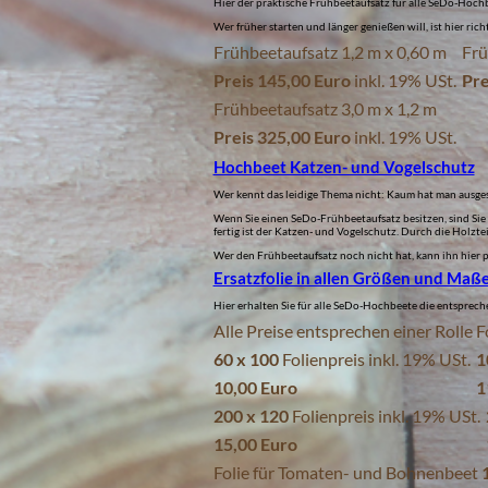
Hier der praktische Frühbeetaufsatz für alle SeDo-Hochbe
Wer früher starten und länger genießen will, ist hier ri
Frühbeetaufsatz 1,2 m x 0,60 m
Frü
Preis 145,00 Euro
inkl. 19% USt.
Pre
Frühbeetaufsatz 3,0 m x 1,2 m
Preis 325,00 Euro
inkl. 19% USt.
Hochbeet Katzen- und Vogelschutz
Wer kennt das leidige Thema nicht: Kaum hat man ausges
Wenn Sie einen SeDo-Frühbeetaufsatz besitzen, sind Sie
fertig ist der Katzen- und Vogelschutz. Durch die Holzt
Wer den Frühbeetaufsatz noch nicht hat, kann ihn hier p
Ersatzfolie in allen Größen und Maß
Hier erhalten Sie für alle SeDo-Hochbeete die entsprech
Alle Preise entsprechen einer Rolle 
60 x 100
Folienpreis inkl. 19% USt.
1
10,00 Euro
1
200 x 120
Folienpreis inkl. 19% USt.
15,00 Euro
Folie für Tomaten- und Bohnenbeet