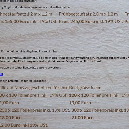
ete in der kalten Jahreszeit.
chtig. Vögel und Katzen müssen hier auch draußen bleiben.
hbeetaufsatz 1,2 m x 1,2 m
Frühbeetaufsatz 2,0 m x 1,2 m
Fr
is 155,00 Euro
inkl. 19% USt.
Preis 245,00 Euro
inkl. 19% USt.
Pr
äät, vergnügen sich Vögel und Katzen im Beet.
 bereits perfekt ausgestattet. Sie belassen den Frühbeetkranz während der Ansaatzeit auf dem Beet 
eile scheint der Fluchtweg versperrt und Katzen und Vögel meiden Ihr Hochbeet.
reiswert in seiner Beetgröße passend erwerben.
en
enden Ersatzfolien für Ihr Hochbeet
Folie auf Maß zugeschnitten für Ihre Beetgröße in cm
00 x 100
Folienpreis inkl. 19% USt.
120 x 120
Folienpreis inkl. 19
1,00 Euro
13,00 Euro
250 x 120
Folienpreis inkl. 19% USt.
300 x 120
Folienpreis inkl. 1
18,00 Euro
21,00 Euro
12,00 Euro inkl 19% USt.