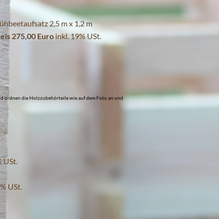
ühbeetaufsatz 2,5 m x 1,2 m
eis 275,00 Euro
inkl. 19% USt.
und ordnen die Holzzubehörteile wie auf dem Foto an und
% USt.
9% USt.