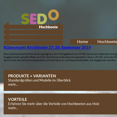
Home
Hochbeet
Rübenmarkt Kirchlinteln 27.-28. September 2019
Das traditionsreiche Fest am Krug beginnt am Freitagabend um 19 Uhr mit einem Laternenumzug. B
Angekommen auf dem Platz wird für die Kids eine Bockwurst spendiert. Um ca. 20 Uhr wird der Mark
den Eichen des Scharnhusenplatzes und die Genuss-
und Gaumenfreuden, die angeboten werden.
PRODUKTE + VARIANTEN
Standardgrößen und Modelle im Überblick
mehr...
VORTEILE
Erfahren Sie mehr über die Vorteile von Hochbeeten aus Holz
mehr...